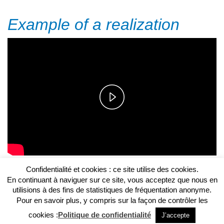
Example of a realization
Play
Video
Confidentialité et cookies : ce site utilise des cookies.
En continuant à naviguer sur ce site, vous acceptez que nous en
7 rue Verriers F-57870 TROISFONTAINES
-
utilisions à des fins de statistiques de fréquentation anonyme.
Tél. 03 87 07 18 80
Pour en savoir plus, y compris sur la façon de contrôler les
© Copyright 2019. Studio Synchro -
Mentions légales
cookies :
Politique de confidentialité
J’accepte